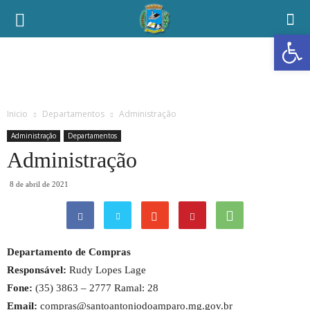
Abrir a
Inicio
Departamentos
Administração
Administração
Departamentos
Administração
8 de abril de 2021
Departamento de Compras
Responsável:
Rudy Lopes Lage
Fone:
(35) 3863 – 2777 Ramal: 28
Email:
compras@santoantoniodoamparo.mg.gov.br