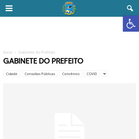
Abrir 
Inicio
Gabinete do Prefeito
GABINETE DO PREFEITO
Cidade
Consultas Públicas
Convênios
COVID